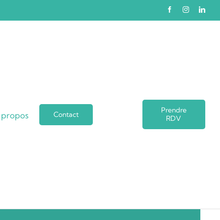
geoffroycurie.fr\/wp-
/\/geoffroycurie.fr\/wp-
geoffroycurie.fr\/wp-
Prendre
 propos
Contact
RDV
/\/geoffroycurie.fr\/wp-
s:\/\/geoffroycurie.fr\/wp-
geoffroycurie.fr\/wp-