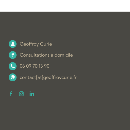
Geoffroy Curie
Consultations à domicile
06 09 70 13 90
contact[at]geoffroycurie.fr