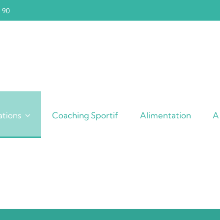
3 90
:"2144","height":"86","width":"150","thumbnail":"https:\/\/
retina":
":"2145","height":"230","width":"400","thumbnail":"https:\
:"2144","height":"86","width":"150","thumbnail":"https:\/\/
tions
Coaching Sportif
Alimentation
A
retina":
":"2145","height":"230","width":"400","thumbnail":"https:\
","id":"2146","height":"52","width":"90","thumbnail":"http
png"},"retina":
:"2144","height":"86","width":"150","thumbnail":"https:\/\/
}}