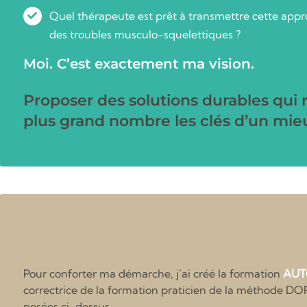
Quel thérapeute est prêt à transmettre cette appro
des troubles musculo-squelettiques ?
Moi. C’est exactement ma vision.
Proposer des solutions durables qui 
plus grand nombre les clés d’un mie
Pour conforter ma démarche, j’ai créé la formation
AUT
correctrice de la formation praticien de la méthode DO
posées ci-dessus.