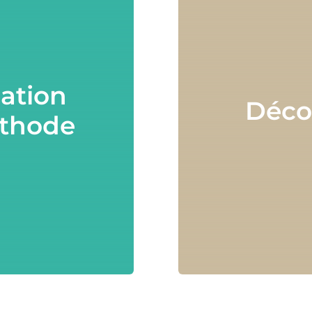
ation
Déco
éthode